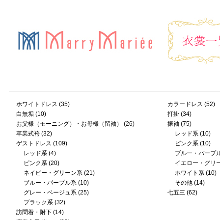
ホワイトドレス
(35)
カラードレス
(52)
白無垢
(10)
打掛
(34)
お父様（モーニング）・お母様（留袖）
(26)
振袖
(75)
卒業式袴
(32)
レッド系
(10)
ゲストドレス
(109)
ピンク系
(10)
レッド系
(4)
ブルー・パープ
ピンク系
(20)
イエロー・グリ
ネイビー・グリーン系
(21)
ホワイト系
(10)
ブルー・パープル系
(10)
その他
(14)
グレー・ベージュ系
(25)
七五三
(62)
ブラック系
(32)
訪問着・附下
(14)