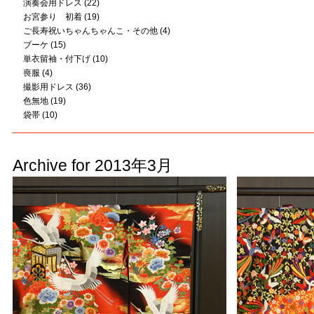
演奏会用ドレス
(22)
お宮参り 初着
(19)
ご長寿祝いちゃんちゃんこ・その他
(4)
ブーケ
(15)
単衣留袖・付下げ
(10)
喪服
(4)
撮影用ドレス
(36)
色無地
(19)
袋帯
(10)
Archive for 2013年3月