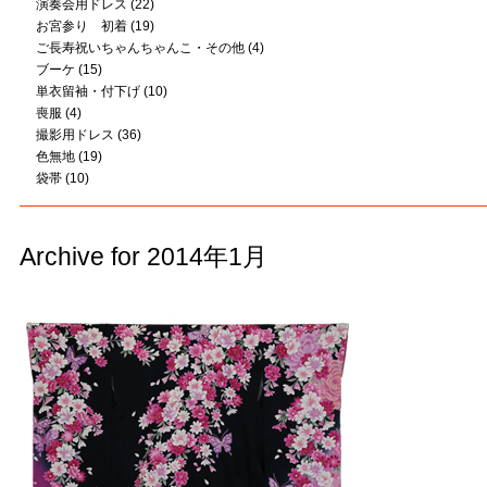
演奏会用ドレス
(22)
お宮参り 初着
(19)
ご長寿祝いちゃんちゃんこ・その他
(4)
ブーケ
(15)
単衣留袖・付下げ
(10)
喪服
(4)
撮影用ドレス
(36)
色無地
(19)
袋帯
(10)
Archive for 2014年1月