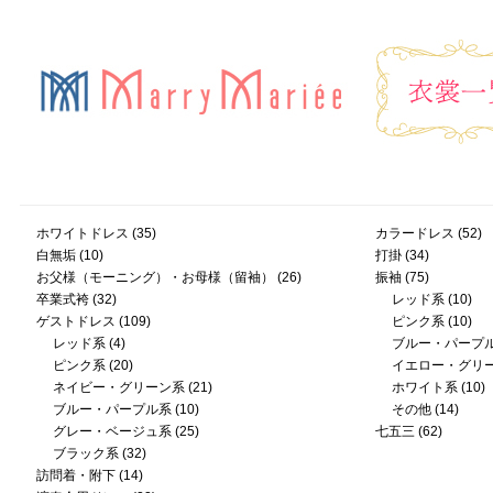
ホワイトドレス
(35)
カラードレス
(52)
白無垢
(10)
打掛
(34)
お父様（モーニング）・お母様（留袖）
(26)
振袖
(75)
卒業式袴
(32)
レッド系
(10)
ゲストドレス
(109)
ピンク系
(10)
レッド系
(4)
ブルー・パープ
ピンク系
(20)
イエロー・グリ
ネイビー・グリーン系
(21)
ホワイト系
(10)
ブルー・パープル系
(10)
その他
(14)
グレー・ベージュ系
(25)
七五三
(62)
ブラック系
(32)
訪問着・附下
(14)