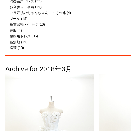
演奏会用ドレス
(22)
お宮参り 初着
(19)
ご長寿祝いちゃんちゃんこ・その他
(4)
ブーケ
(15)
単衣留袖・付下げ
(10)
喪服
(4)
撮影用ドレス
(36)
色無地
(19)
袋帯
(10)
Archive for 2018年3月