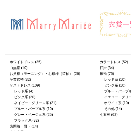
ホワイトドレス
(35)
カラードレス
(52)
白無垢
(10)
打掛
(34)
お父様（モーニング）・お母様（留袖）
(26)
振袖
(75)
卒業式袴
(32)
レッド系
(10)
ゲストドレス
(109)
ピンク系
(10)
レッド系
(4)
ブルー・パープ
ピンク系
(20)
イエロー・グリ
ネイビー・グリーン系
(21)
ホワイト系
(10)
ブルー・パープル系
(10)
その他
(14)
グレー・ベージュ系
(25)
七五三
(62)
ブラック系
(32)
訪問着・附下
(14)