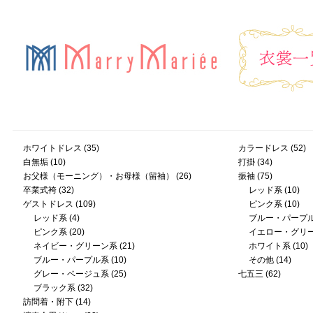
ホワイトドレス
(35)
カラードレス
(52)
白無垢
(10)
打掛
(34)
お父様（モーニング）・お母様（留袖）
(26)
振袖
(75)
卒業式袴
(32)
レッド系
(10)
ゲストドレス
(109)
ピンク系
(10)
レッド系
(4)
ブルー・パープ
ピンク系
(20)
イエロー・グリ
ネイビー・グリーン系
(21)
ホワイト系
(10)
ブルー・パープル系
(10)
その他
(14)
グレー・ベージュ系
(25)
七五三
(62)
ブラック系
(32)
訪問着・附下
(14)