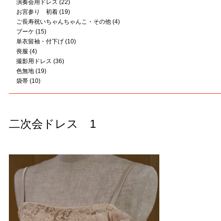
演奏会用ドレス
(22)
お宮参り 初着
(19)
ご長寿祝いちゃんちゃんこ・その他
(4)
ブーケ
(15)
単衣留袖・付下げ
(10)
喪服
(4)
撮影用ドレス
(36)
色無地
(19)
袋帯
(10)
二次会ドレス 1