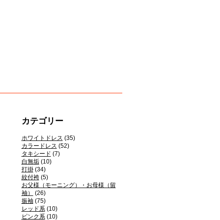
カテゴリー
ホワイトドレス
(35)
カラードレス
(52)
タキシード
(7)
白無垢
(10)
打掛
(34)
紋付袴
(5)
お父様（モーニング）・お母様（留
袖）
(26)
振袖
(75)
レッド系
(10)
ピンク系
(10)