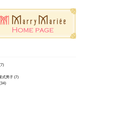
(7)
業式男子
(7)
(34)