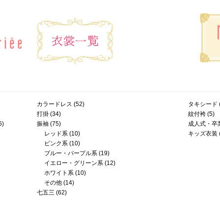
カラードレス
(52)
タキシード
打掛
(34)
紋付袴
(5)
6)
振袖
(75)
成人式・卒
レッド系
(10)
キッズ衣装
ピンク系
(10)
ブルー・パープル系
(19)
イエロー・グリーン系
(12)
ホワイト系
(10)
その他
(14)
七五三
(62)