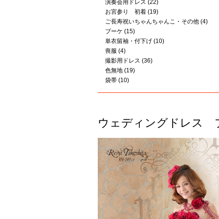
演奏会用ドレス
(22)
お宮参り 初着
(19)
ご長寿祝いちゃんちゃんこ・その他
(4)
ブーケ
(15)
単衣留袖・付下げ
(10)
喪服
(4)
撮影用ドレス
(36)
色無地
(19)
袋帯
(10)
ウェディングドレス 