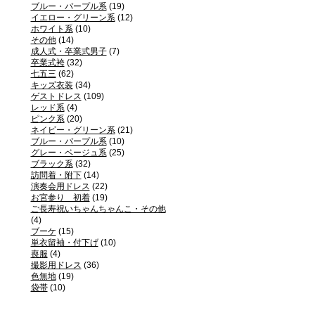
ブルー・パープル系
(19)
イエロー・グリーン系
(12)
ホワイト系
(10)
その他
(14)
成人式・卒業式男子
(7)
卒業式袴
(32)
七五三
(62)
キッズ衣装
(34)
ゲストドレス
(109)
レッド系
(4)
ピンク系
(20)
ネイビー・グリーン系
(21)
ブルー・パープル系
(10)
グレー・ベージュ系
(25)
ブラック系
(32)
訪問着・附下
(14)
演奏会用ドレス
(22)
お宮参り 初着
(19)
ご長寿祝いちゃんちゃんこ・その他
(4)
ブーケ
(15)
単衣留袖・付下げ
(10)
喪服
(4)
撮影用ドレス
(36)
色無地
(19)
袋帯
(10)