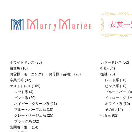
ホワイトドレス
(35)
カラードレス
(52)
白無垢
(10)
打掛
(34)
お父様（モーニング）・お母様（留袖）
(26)
振袖
(75)
卒業式袴
(32)
レッド系
(10)
ゲストドレス
(109)
ピンク系
(10)
レッド系
(4)
ブルー・パープ
ピンク系
(20)
イエロー・グリ
ネイビー・グリーン系
(21)
ホワイト系
(10)
ブルー・パープル系
(10)
その他
(14)
グレー・ベージュ系
(25)
七五三
(62)
ブラック系
(32)
訪問着・附下
(14)