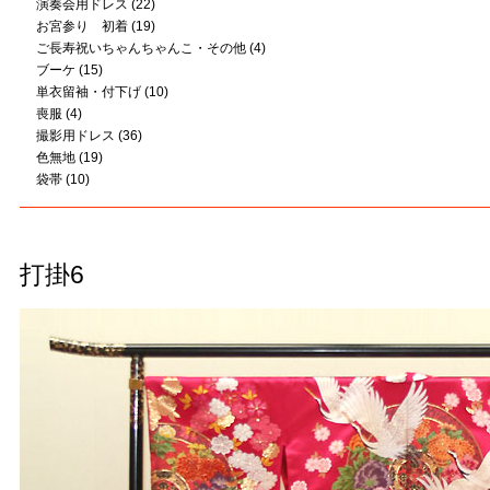
演奏会用ドレス
(22)
お宮参り 初着
(19)
ご長寿祝いちゃんちゃんこ・その他
(4)
ブーケ
(15)
単衣留袖・付下げ
(10)
喪服
(4)
撮影用ドレス
(36)
色無地
(19)
袋帯
(10)
打掛6