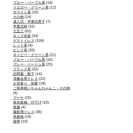
ブルー・パープル系
(19)
イエロー・グリーン系
(12)
ホワイト系
(10)
その他
(14)
成人式・卒業式男子
(7)
卒業式袴
(32)
七五三
(62)
キッズ衣装
(34)
ゲストドレス
(109)
レッド系
(4)
ピンク系
(20)
ネイビー・グリーン系
(21)
ブルー・パープル系
(10)
グレー・ベージュ系
(25)
ブラック系
(32)
訪問着・附下
(14)
演奏会用ドレス
(22)
お宮参り 初着
(19)
ご長寿祝いちゃんちゃんこ・その他
(4)
ブーケ
(15)
単衣留袖・付下げ
(10)
喪服
(4)
撮影用ドレス
(36)
色無地
(19)
袋帯
(10)