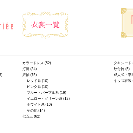
カラードレス
(52)
タキシード
打掛
(34)
紋付袴
(5)
6)
振袖
(75)
成人式・卒
レッド系
(10)
キッズ衣装
ピンク系
(10)
ブルー・パープル系
(19)
イエロー・グリーン系
(12)
ホワイト系
(10)
その他
(14)
七五三
(62)