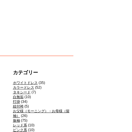
カテゴリー
ホワイトドレス
(35)
カラードレス
(52)
タキシード
(7)
白無垢
(10)
打掛
(34)
紋付袴
(5)
お父様（モーニング）・お母様（留
袖）
(26)
振袖
(75)
レッド系
(10)
ピンク系
(10)