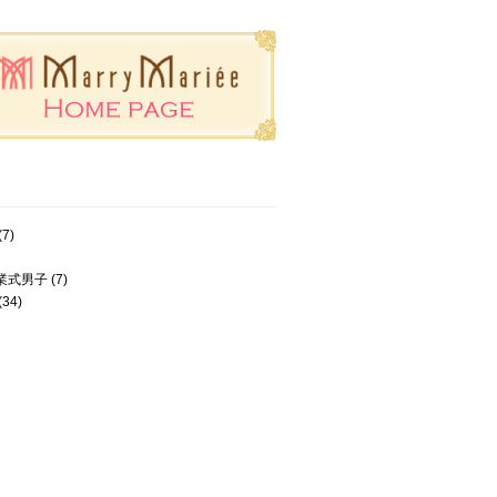
(7)
業式男子
(7)
(34)