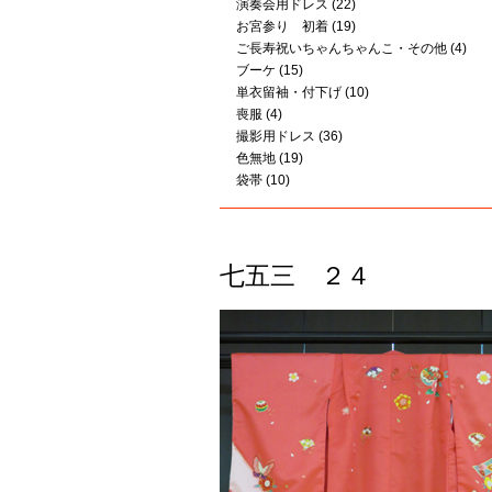
演奏会用ドレス
(22)
お宮参り 初着
(19)
ご長寿祝いちゃんちゃんこ・その他
(4)
ブーケ
(15)
単衣留袖・付下げ
(10)
喪服
(4)
撮影用ドレス
(36)
色無地
(19)
袋帯
(10)
七五三 ２４