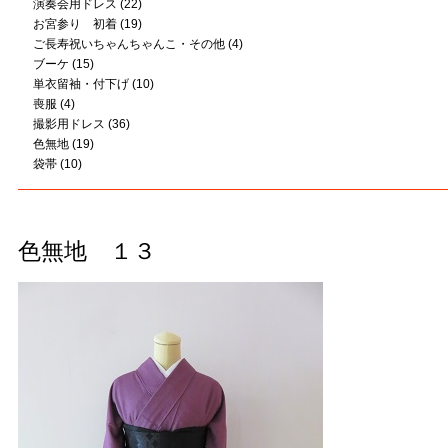
演奏会用ドレス
(22)
お宮参り 初着
(19)
ご長寿祝いちゃんちゃんこ・その他
(4)
ブーケ
(15)
単衣留袖・付下げ
(10)
喪服
(4)
撮影用ドレス
(36)
色無地
(19)
袋帯
(10)
色無地 １３