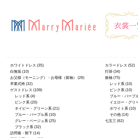
ホワイトドレス
(35)
カラードレス
(52)
白無垢
(10)
打掛
(34)
お父様（モーニング）・お母様（留袖）
(26)
振袖
(75)
卒業式袴
(32)
レッド系
(10)
ゲストドレス
(109)
ピンク系
(10)
レッド系
(4)
ブルー・パープ
ピンク系
(20)
イエロー・グリ
ネイビー・グリーン系
(21)
ホワイト系
(10)
ブルー・パープル系
(10)
その他
(14)
グレー・ベージュ系
(25)
七五三
(62)
ブラック系
(32)
訪問着・附下
(14)