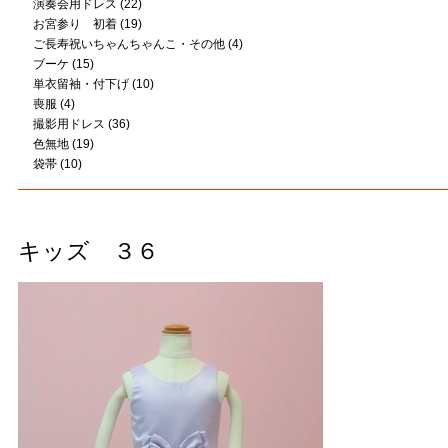
演奏会用ドレス
(22)
お宮参り 初着
(19)
ご長寿祝いちゃんちゃんこ・その他
(4)
ブーケ
(15)
単衣留袖・付下げ
(10)
喪服
(4)
撮影用ドレス
(36)
色無地
(19)
袋帯
(10)
キッズ ３６