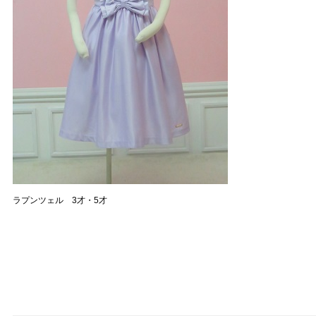
ラプンツェル 3才・5才