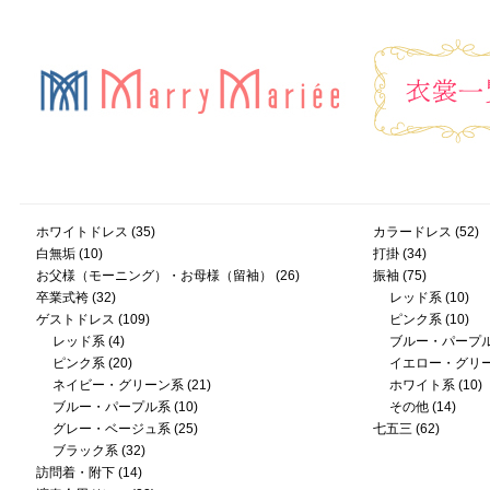
ホワイトドレス
(35)
カラードレス
(52)
白無垢
(10)
打掛
(34)
お父様（モーニング）・お母様（留袖）
(26)
振袖
(75)
卒業式袴
(32)
レッド系
(10)
ゲストドレス
(109)
ピンク系
(10)
レッド系
(4)
ブルー・パープ
ピンク系
(20)
イエロー・グリ
ネイビー・グリーン系
(21)
ホワイト系
(10)
ブルー・パープル系
(10)
その他
(14)
グレー・ベージュ系
(25)
七五三
(62)
ブラック系
(32)
訪問着・附下
(14)