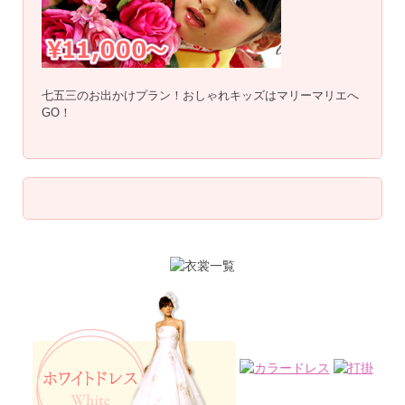
七五三のお出かけプラン！おしゃれキッズはマリーマリエへ
GO！
Mercedes-AMG CLA 35
Lexus GX550
BMW X7
Audi A8 2024
Range Rover Sport P550e