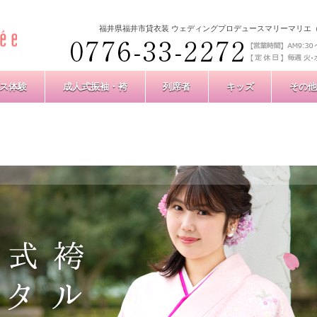
福井県福井市貸衣装 ウェディングプロデュースマリーマリエ
ス体験
成人式振袖・袴
列席者
キッズ
その他