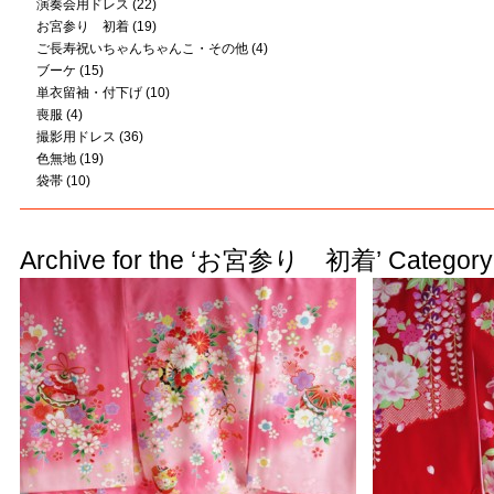
演奏会用ドレス
(22)
お宮参り 初着
(19)
ご長寿祝いちゃんちゃんこ・その他
(4)
ブーケ
(15)
単衣留袖・付下げ
(10)
喪服
(4)
撮影用ドレス
(36)
色無地
(19)
袋帯
(10)
Archive for the ‘お宮参り 初着’ Category