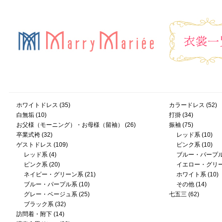
ホワイトドレス
(35)
カラードレス
(52)
白無垢
(10)
打掛
(34)
お父様（モーニング）・お母様（留袖）
(26)
振袖
(75)
卒業式袴
(32)
レッド系
(10)
ゲストドレス
(109)
ピンク系
(10)
レッド系
(4)
ブルー・パープ
ピンク系
(20)
イエロー・グリ
ネイビー・グリーン系
(21)
ホワイト系
(10)
ブルー・パープル系
(10)
その他
(14)
グレー・ベージュ系
(25)
七五三
(62)
ブラック系
(32)
訪問着・附下
(14)