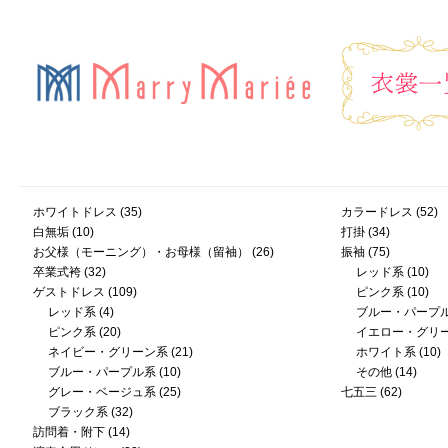
ホワイトドレス
(35)
カラードレス
(52)
白無垢
(10)
打掛
(34)
お父様（モーニング）・お母様（留袖）
(26)
振袖
(75)
卒業式袴
(32)
レッド系
(10)
ゲストドレス
(109)
ピンク系
(10)
レッド系
(4)
ブルー・パープ
ピンク系
(20)
イエロー・グリ
ネイビー・グリーン系
(21)
ホワイト系
(10)
ブルー・パープル系
(10)
その他
(14)
グレー・ベージュ系
(25)
七五三
(62)
ブラック系
(32)
訪問着・附下
(14)