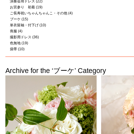
演奏会用ドレス
(22)
お宮参り 初着
(19)
ご長寿祝いちゃんちゃんこ・その他
(4)
ブーケ
(15)
単衣留袖・付下げ
(10)
喪服
(4)
撮影用ドレス
(36)
色無地
(19)
袋帯
(10)
Archive for the ‘ブーケ’ Category