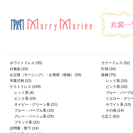
ホワイトドレス
(35)
カラードレス
(52)
白無垢
(10)
打掛
(34)
お父様（モーニング）・お母様（留袖）
(26)
振袖
(75)
卒業式袴
(32)
レッド系
(10)
ゲストドレス
(109)
ピンク系
(10)
レッド系
(4)
ブルー・パープ
ピンク系
(20)
イエロー・グリ
ネイビー・グリーン系
(21)
ホワイト系
(10)
ブルー・パープル系
(10)
その他
(14)
グレー・ベージュ系
(25)
七五三
(62)
ブラック系
(32)
訪問着・附下
(14)