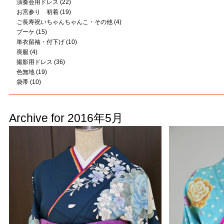
演奏会用ドレス
(22)
お宮参り 初着
(19)
ご長寿祝いちゃんちゃんこ・その他
(4)
ブーケ
(15)
単衣留袖・付下げ
(10)
喪服
(4)
撮影用ドレス
(36)
色無地
(19)
袋帯
(10)
Archive for 2016年5月