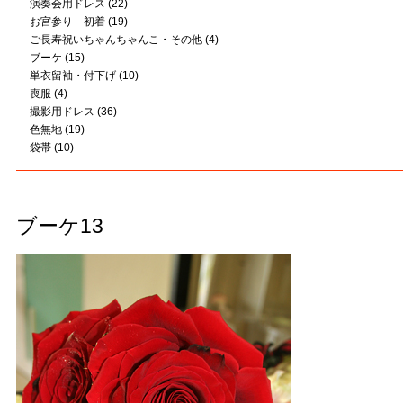
演奏会用ドレス
(22)
お宮参り 初着
(19)
ご長寿祝いちゃんちゃんこ・その他
(4)
ブーケ
(15)
単衣留袖・付下げ
(10)
喪服
(4)
撮影用ドレス
(36)
色無地
(19)
袋帯
(10)
ブーケ13