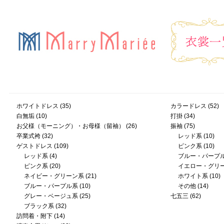
ホワイトドレス
(35)
カラードレス
(52)
白無垢
(10)
打掛
(34)
お父様（モーニング）・お母様（留袖）
(26)
振袖
(75)
卒業式袴
(32)
レッド系
(10)
ゲストドレス
(109)
ピンク系
(10)
レッド系
(4)
ブルー・パープ
ピンク系
(20)
イエロー・グリ
ネイビー・グリーン系
(21)
ホワイト系
(10)
ブルー・パープル系
(10)
その他
(14)
グレー・ベージュ系
(25)
七五三
(62)
ブラック系
(32)
訪問着・附下
(14)