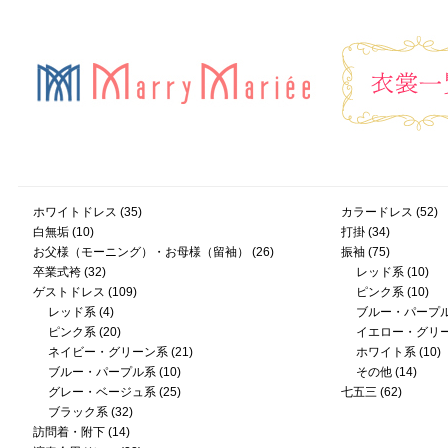
ホワイトドレス
(35)
カラードレス
(52)
白無垢
(10)
打掛
(34)
お父様（モーニング）・お母様（留袖）
(26)
振袖
(75)
卒業式袴
(32)
レッド系
(10)
ゲストドレス
(109)
ピンク系
(10)
レッド系
(4)
ブルー・パープ
ピンク系
(20)
イエロー・グリ
ネイビー・グリーン系
(21)
ホワイト系
(10)
ブルー・パープル系
(10)
その他
(14)
グレー・ベージュ系
(25)
七五三
(62)
ブラック系
(32)
訪問着・附下
(14)