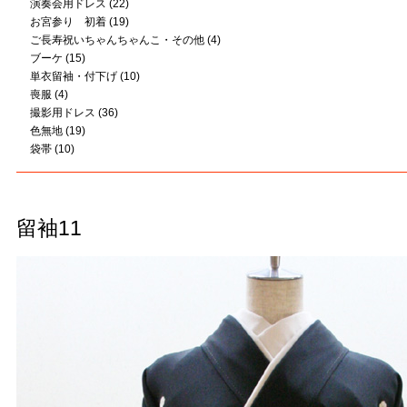
演奏会用ドレス
(22)
お宮参り 初着
(19)
ご長寿祝いちゃんちゃんこ・その他
(4)
ブーケ
(15)
単衣留袖・付下げ
(10)
喪服
(4)
撮影用ドレス
(36)
色無地
(19)
袋帯
(10)
留袖11