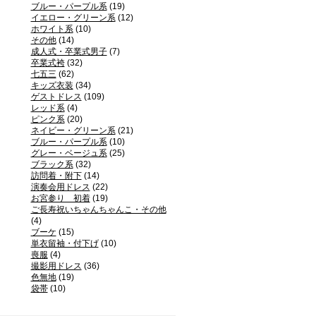
ブルー・パープル系
(19)
イエロー・グリーン系
(12)
ホワイト系
(10)
その他
(14)
成人式・卒業式男子
(7)
卒業式袴
(32)
七五三
(62)
キッズ衣装
(34)
ゲストドレス
(109)
レッド系
(4)
ピンク系
(20)
ネイビー・グリーン系
(21)
ブルー・パープル系
(10)
グレー・ベージュ系
(25)
ブラック系
(32)
訪問着・附下
(14)
演奏会用ドレス
(22)
お宮参り 初着
(19)
ご長寿祝いちゃんちゃんこ・その他
(4)
ブーケ
(15)
単衣留袖・付下げ
(10)
喪服
(4)
撮影用ドレス
(36)
色無地
(19)
袋帯
(10)