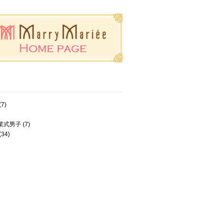
(7)
業式男子
(7)
(34)