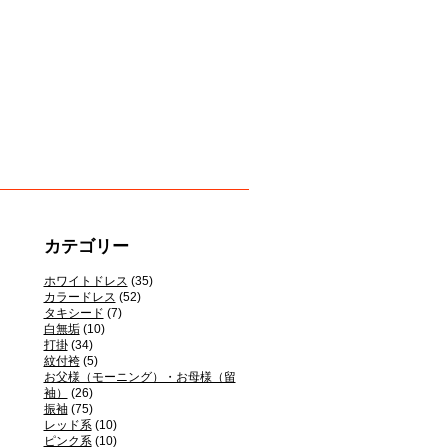
カテゴリー
ホワイトドレス
(35)
カラードレス
(52)
タキシード
(7)
白無垢
(10)
打掛
(34)
紋付袴
(5)
お父様（モーニング）・お母様（留
袖）
(26)
振袖
(75)
レッド系
(10)
ピンク系
(10)