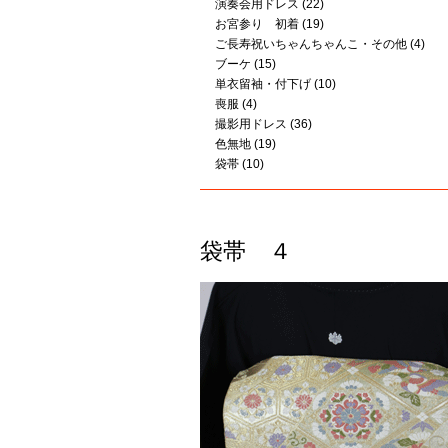
演奏会用ドレス
(22)
お宮参り 初着
(19)
ご長寿祝いちゃんちゃんこ・その他
(4)
ブーケ
(15)
単衣留袖・付下げ
(10)
喪服
(4)
撮影用ドレス
(36)
色無地
(19)
袋帯
(10)
袋帯 ４