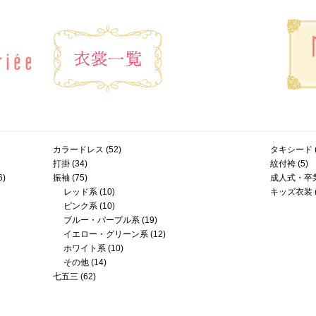
カラードレス
(52)
タキシード
打掛
(34)
紋付袴
(5)
6)
振袖
(75)
成人式・卒
レッド系
(10)
キッズ衣装
ピンク系
(10)
ブルー・パープル系
(19)
イエロー・グリーン系
(12)
ホワイト系
(10)
その他
(14)
七五三
(62)