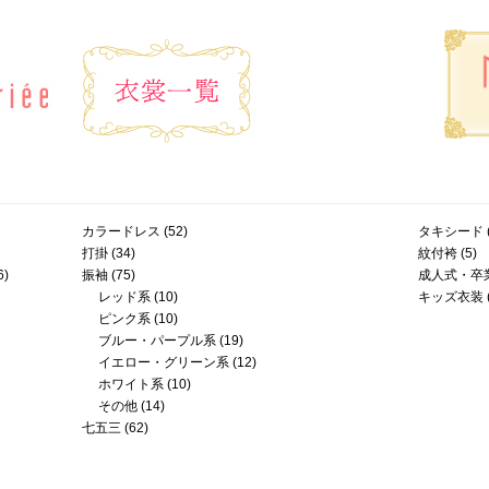
カラードレス
(52)
タキシード
打掛
(34)
紋付袴
(5)
6)
振袖
(75)
成人式・卒
レッド系
(10)
キッズ衣装
ピンク系
(10)
ブルー・パープル系
(19)
イエロー・グリーン系
(12)
ホワイト系
(10)
その他
(14)
七五三
(62)