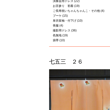
演奏会用ドレス
(22)
お宮参り 初着
(19)
ご長寿祝いちゃんちゃんこ・その他
(4)
ブーケ
(15)
単衣留袖・付下げ
(10)
喪服
(4)
撮影用ドレス
(36)
色無地
(19)
袋帯
(10)
七五三 ２６