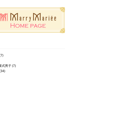
(7)
業式男子
(7)
(34)