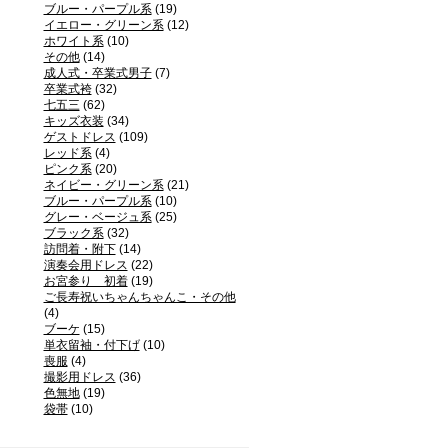
ブルー・パープル系
(19)
イエロー・グリーン系
(12)
ホワイト系
(10)
その他
(14)
成人式・卒業式男子
(7)
卒業式袴
(32)
七五三
(62)
キッズ衣装
(34)
ゲストドレス
(109)
レッド系
(4)
ピンク系
(20)
ネイビー・グリーン系
(21)
ブルー・パープル系
(10)
グレー・ベージュ系
(25)
ブラック系
(32)
訪問着・附下
(14)
演奏会用ドレス
(22)
お宮参り 初着
(19)
ご長寿祝いちゃんちゃんこ・その他
(4)
ブーケ
(15)
単衣留袖・付下げ
(10)
喪服
(4)
撮影用ドレス
(36)
色無地
(19)
袋帯
(10)