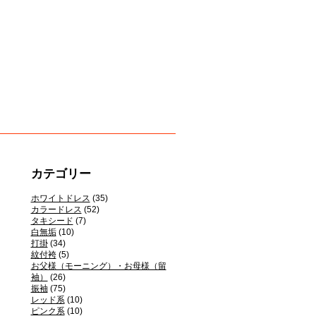
カテゴリー
ホワイトドレス
(35)
カラードレス
(52)
タキシード
(7)
白無垢
(10)
打掛
(34)
紋付袴
(5)
お父様（モーニング）・お母様（留
袖）
(26)
振袖
(75)
レッド系
(10)
ピンク系
(10)