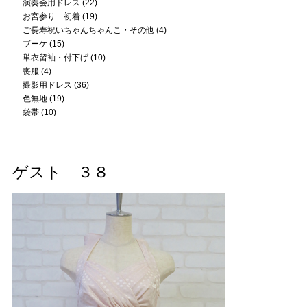
演奏会用ドレス
(22)
お宮参り 初着
(19)
ご長寿祝いちゃんちゃんこ・その他
(4)
ブーケ
(15)
単衣留袖・付下げ
(10)
喪服
(4)
撮影用ドレス
(36)
色無地
(19)
袋帯
(10)
ゲスト ３８