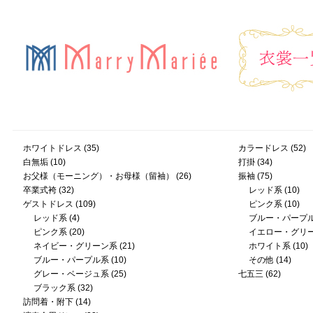
ホワイトドレス
(35)
カラードレス
(52)
白無垢
(10)
打掛
(34)
お父様（モーニング）・お母様（留袖）
(26)
振袖
(75)
卒業式袴
(32)
レッド系
(10)
ゲストドレス
(109)
ピンク系
(10)
レッド系
(4)
ブルー・パープ
ピンク系
(20)
イエロー・グリ
ネイビー・グリーン系
(21)
ホワイト系
(10)
ブルー・パープル系
(10)
その他
(14)
グレー・ベージュ系
(25)
七五三
(62)
ブラック系
(32)
訪問着・附下
(14)