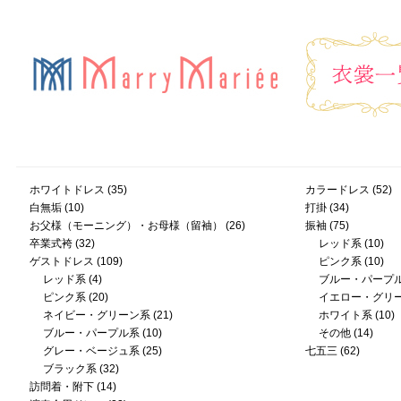
ホワイトドレス
(35)
カラードレス
(52)
白無垢
(10)
打掛
(34)
お父様（モーニング）・お母様（留袖）
(26)
振袖
(75)
卒業式袴
(32)
レッド系
(10)
ゲストドレス
(109)
ピンク系
(10)
レッド系
(4)
ブルー・パープ
ピンク系
(20)
イエロー・グリ
ネイビー・グリーン系
(21)
ホワイト系
(10)
ブルー・パープル系
(10)
その他
(14)
グレー・ベージュ系
(25)
七五三
(62)
ブラック系
(32)
訪問着・附下
(14)