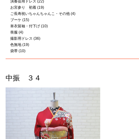
演奏会用ドレス
(22)
お宮参り 初着
(19)
ご長寿祝いちゃんちゃんこ・その他
(4)
ブーケ
(15)
単衣留袖・付下げ
(10)
喪服
(4)
撮影用ドレス
(36)
色無地
(19)
袋帯
(10)
中振 ３４