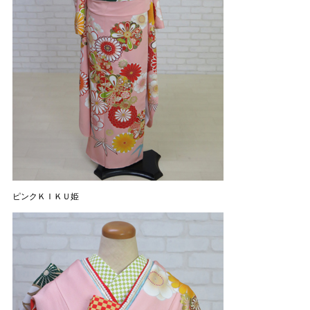
ピンクＫＩＫＵ姫