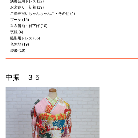
演奏会用ドレス
(22)
お宮参り 初着
(19)
ご長寿祝いちゃんちゃんこ・その他
(4)
ブーケ
(15)
単衣留袖・付下げ
(10)
喪服
(4)
撮影用ドレス
(36)
色無地
(19)
袋帯
(10)
中振 ３５