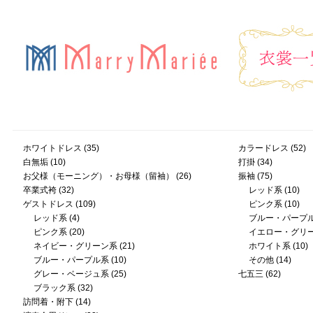
ホワイトドレス
(35)
カラードレス
(52)
白無垢
(10)
打掛
(34)
お父様（モーニング）・お母様（留袖）
(26)
振袖
(75)
卒業式袴
(32)
レッド系
(10)
ゲストドレス
(109)
ピンク系
(10)
レッド系
(4)
ブルー・パープ
ピンク系
(20)
イエロー・グリ
ネイビー・グリーン系
(21)
ホワイト系
(10)
ブルー・パープル系
(10)
その他
(14)
グレー・ベージュ系
(25)
七五三
(62)
ブラック系
(32)
訪問着・附下
(14)