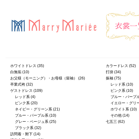
ホワイトドレス
(35)
カラードレス
(52)
白無垢
(10)
打掛
(34)
お父様（モーニング）・お母様（留袖）
(26)
振袖
(75)
卒業式袴
(32)
レッド系
(10)
ゲストドレス
(109)
ピンク系
(10)
レッド系
(4)
ブルー・パープ
ピンク系
(20)
イエロー・グリ
ネイビー・グリーン系
(21)
ホワイト系
(10)
ブルー・パープル系
(10)
その他
(14)
グレー・ベージュ系
(25)
七五三
(62)
ブラック系
(32)
訪問着・附下
(14)