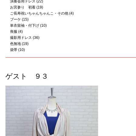
演奏会用ドレス
(22)
お宮参り 初着
(19)
ご長寿祝いちゃんちゃんこ・その他
(4)
ブーケ
(15)
単衣留袖・付下げ
(10)
喪服
(4)
撮影用ドレス
(36)
色無地
(19)
袋帯
(10)
ゲスト ９３