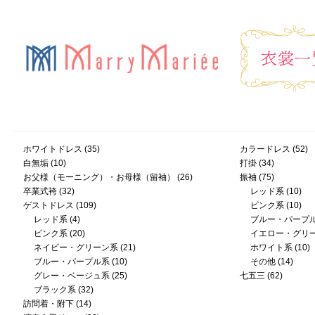
ホワイトドレス
(35)
カラードレス
(52)
白無垢
(10)
打掛
(34)
お父様（モーニング）・お母様（留袖）
(26)
振袖
(75)
卒業式袴
(32)
レッド系
(10)
ゲストドレス
(109)
ピンク系
(10)
レッド系
(4)
ブルー・パープ
ピンク系
(20)
イエロー・グリ
ネイビー・グリーン系
(21)
ホワイト系
(10)
ブルー・パープル系
(10)
その他
(14)
グレー・ベージュ系
(25)
七五三
(62)
ブラック系
(32)
訪問着・附下
(14)