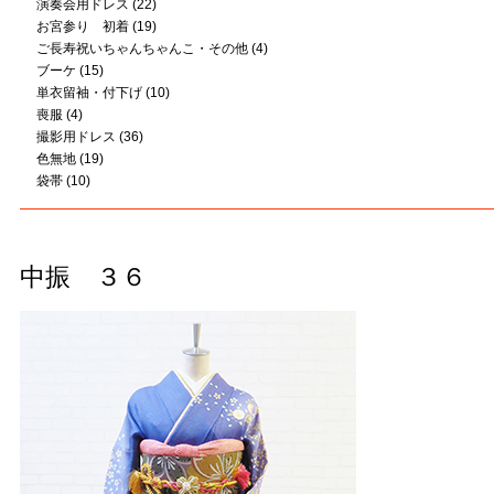
演奏会用ドレス
(22)
お宮参り 初着
(19)
ご長寿祝いちゃんちゃんこ・その他
(4)
ブーケ
(15)
単衣留袖・付下げ
(10)
喪服
(4)
撮影用ドレス
(36)
色無地
(19)
袋帯
(10)
中振 ３６